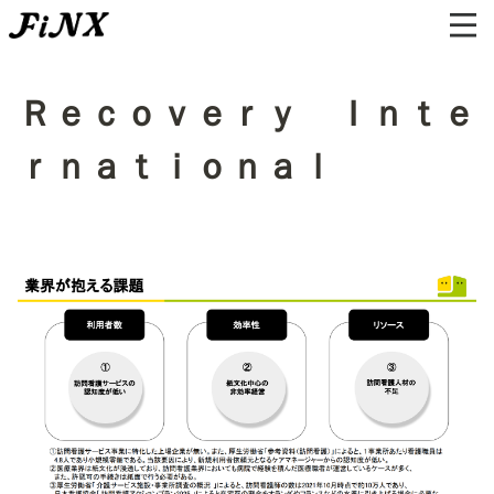
Ｒｅｃｏｖｅｒｙ Ｉｎｔｅ
ｒｎａｔｉｏｎａｌ