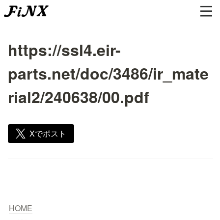
https://ssl4.eir-
parts.net/doc/3486/ir_mate
rial2/240638/00.pdf
Xでポスト
HOME